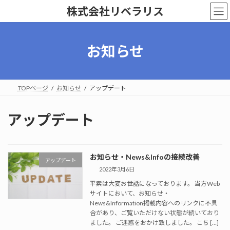
コ
ナ
株式会社リベラリス
ン
ビ
テ
ゲ
ン
ー
ツ
シ
お知らせ
へ
ョ
ス
ン
キ
に
ッ
移
TOPページ
お知らせ
アップデート
プ
動
アップデート
お知らせ・News&Infoの接続改善
アップデート
2022年3月6日
平素は大変お世話になっております。 当方Web
サイトにおいて、お知らせ・
News&Information掲載内容へのリンクに不具
合があり、ご覧いただけない状態が続いており
ました。 ご迷惑をおかけ致しました。 こち […]